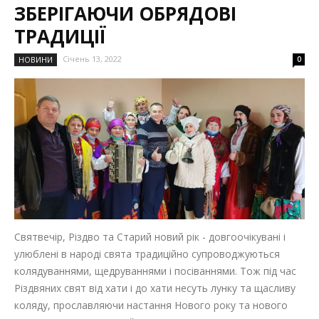
ЗБЕРІГАЮЧИ ОБРЯДОВІ
ТРАДИЦІЇ
Січень 13, 2022
НОВИНИ
0
Святвечір, Різдво та Старий новий рік - довгоочікувані і
улюблені в народі свята традиційно супроводжуються
колядуваннями, щедруваннями і посіваннями. Тож під час
Різдвяних свят від хати і до хати несуть лунку та щасливу
коляду, прославляючи настання Нового року та нового