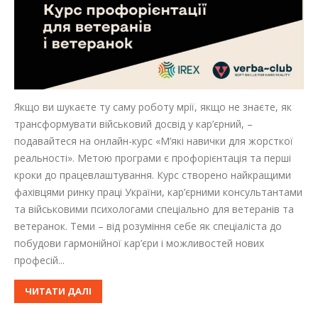
Якщо ви шукаєте ту саму роботу мрії, якщо не знаєте, як
трансформувати військовий досвід у кар’єрний, –
подавайтеся на онлайн-курс «М’які навички для жорсткої
реальності». Метою програми є профорієнтація та перші
кроки до працевлаштування. Курс створено найкращими
фахівцями ринку праці України, кар’єрними консультантами
та військовими психологами спеціально для ветеранів та
ветеранок. Теми – від розуміння себе як спеціаліста до
побудови гармонійної кар’єри і можливостей нових
професій...
ЧИТАТИ ДАЛІ