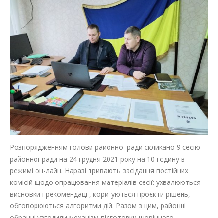
Розпорядженням голови районної ради скликано 9 сесію
районної ради на 24 грудня 2021 року на 10 годину в
режимі он-лайн. Наразі тривають засідання постійних
комісій щодо опрацювання матеріалів сесії: ухвалюються
висновки і рекомендації, коригуються проєкти рішень,
обговорюються алгоритми дій. Разом з цим, районні
обранці узгодили механізм підготовки щорічного