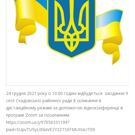
24 грудня 2021 року о 10.00 годині відбудеться засідання 9
сесії Скадовської районної ради 8 скликання в
дистанційному режимі за допомогою відеоконференції в
програмі Zoom за посиланням:
https://zoom.us/j/97056331199?
pwd=SUpvTU5yL0hlaVE2Y2Z1SEFMUXIxUT09