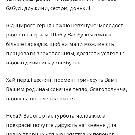
бабусі, дружини, сестри, доньки!
Від щирого серця бажаю нев’янучої молодості,
радості та краси. Щоб у Вас було якомога
більше гараздів, щоб ви мали можливість
працювати з захопленням, досягати успіхів і з
надією дивитись у майбутнє.
Хай перші весняні промені принесуть Вам і
Вашим родинам сонячне тепло, благополуччя,
надію на оновлення життя.
Нехай Вас огортає турбота чоловіків, а
прекрасні почуття дарують натхнення для
нових творчих успіхів і життєвих перемог!