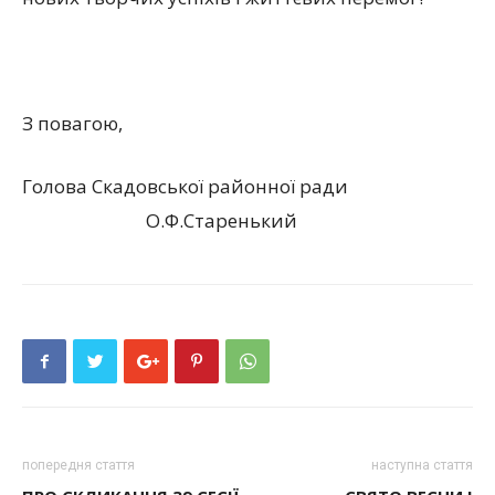
З повагою,
Голова Скадовської районної ради
О.Ф.Старенький
попередня стаття
наступна стаття