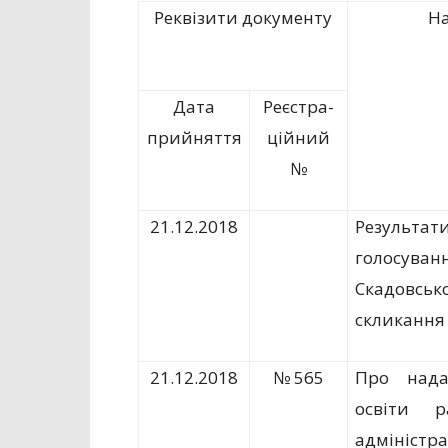
Реквізити документу
На
Дата
Реєстра-
прийняття
ційний
№
21.12.2018
Результ
голосу
Скадовськ
скликання
21.12.2018
№ 565
Про нада
освіти р
адмініст