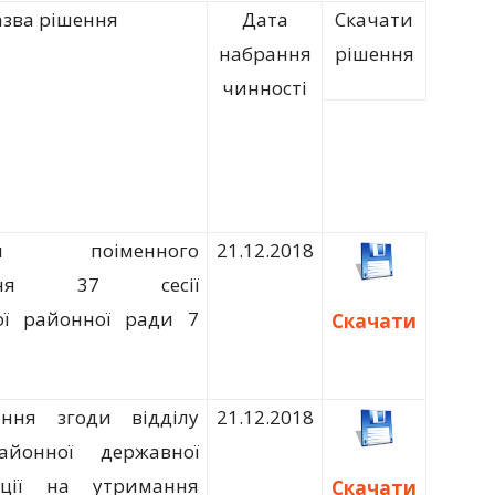
зва рішення
Дата
Скачати
набрання
рішення
чинності
ати поіменного
21.12.2018
вання 37 сесії
ої районної ради 7
Скачати
ння згоди відділу
21.12.2018
айонної державної
рації на утримання
Скачати