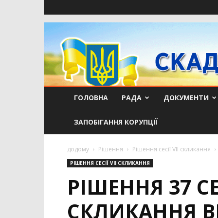
ГОЛОВНА
РАДА
ДОКУМЕНТИ
ЗАПОБІГАННЯ КОРУПЦІЇ
додому
Рішення
Рішення сесії VIІ скликання
РІШЕННЯ СЕСІЇ VIІ СКЛИКАННЯ
РІШЕННЯ 37 С
СКЛИКАННЯ ВІ