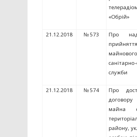
телерад
«Обрій»
21.12.2018
№ 573
Про на
прийнят
майнов
санітарно-
служби
21.12.2018
№ 574
Про дост
договору
майна сп
територ
району, у