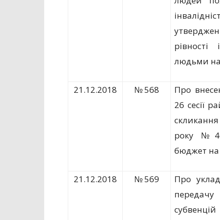
людей пох
інвалідніс
утвердж
рівності 
людьми на
21.12.2018
№ 568
Про внесе
26 сесії р
скликання
року №4
бюджет на 
21.12.2018
№ 569
Про уклад
передачу 
субвенцій