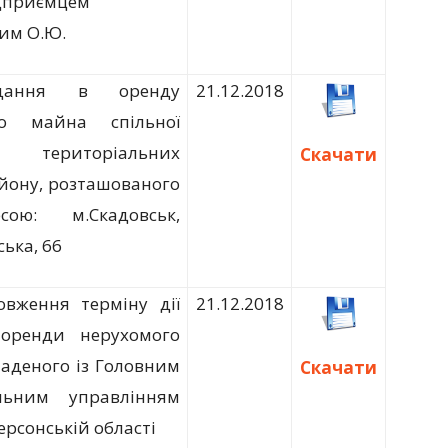
дприємцем
им О.Ю.
дання в оренду
21.12.2018
го майна спільної
і територіальних
Скачати
йону, розташованого
ою: м.Скадовськ,
ська, 66
вження терміну дії
21.12.2018
 оренди нерухомого
ладеного із Головним
Скачати
альним управлінням
Херсонській області