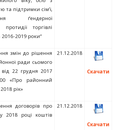
илого віку, осіб з
тю та підтримки сім’ї,
ення ґендерної
і протидії торгівлі
 2016-2019 роки“
ння змін до рішення
21.12.2018
айонної ради сьомого
 від 22 грудня 2017
Скачати
00 «Про районний
2018 рік»
ення договорів про
21.12.2018
у 2018 році коштів
Скачати