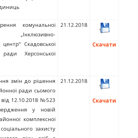
одиниць
рення комунальної
21.12.2018
и „Інклюзивно-
 центр“ Скадовської
Скачати
 ради Херсонської
ння змін до рішення
21.12.2018
айонної ради сьомого
 від 12.10.2018 №523
Скачати
вердження у новій
районної комплексної
соціального захисту