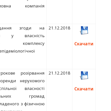
іомовна компанія
дання згоди на
21.12.2018
тя у власність
ого комплексу
Скачати
епідеміологічної
рокове розірвання
21.12.2018
 оренди нерухомого
ільної власності
Скачати
іальних громад
кладеного з фізичною