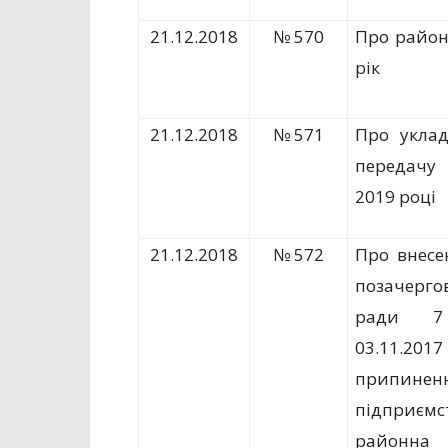
21.12.2018
№ 570
Про район
рік
21.12.2018
№ 571
Про уклад
передачу 
2019 році
21.12.2018
№ 572
Про внесе
позачергов
ради 7
03.11.
припине
підприєм
районн