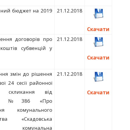
ний бюджет на 2019
21.12.2018
Скачати
ення договорів про
21.12.2018
коштів субвенцій у
Скачати
ння змін до рішення
21.12.2018
ої 24 сесії районної
 скликання від
Скачати
2017 №386 «Про
ння комунального
ства «Скадовська
а комунальна