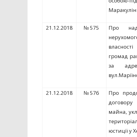
особою-пі
Маракулін
21.12.2018
№ 575
Про на
нерухомо
власност
громад ра
за адрес
вул.Маріїн
21.12.2018
№ 576
Про продо
договору
майна, ук
територі
юстиції у 