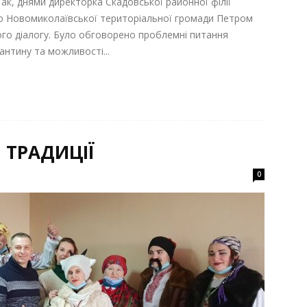
ак, днями директорка Скадовської районної філії
 Новомиколаївської територіальної громади Петром
ого діалогу. Було обговорено проблемні питання
антину та можливості...
 ТРАДИЦІЇ
0