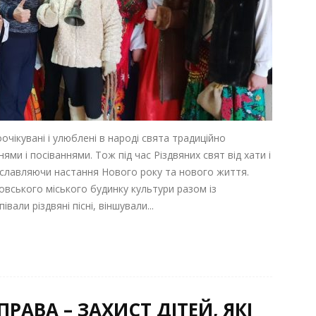
оочікувані і улюблені в народі свята традиційно
и і посіваннями. Тож під час Різдвяних свят від хати і
ославляючи настання Нового року та нового життя.
овського міського будинку культури разом із
али різдвяні пісні, віншували...
РАВА – ЗАХИСТ ДІТЕЙ, ЯКІ