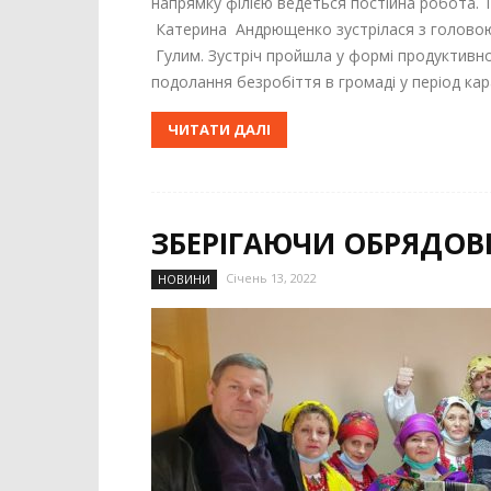
напрямку філією ведеться постійна робота. Т
Катерина Андрющенко зустрілася з головою
Гулим. Зустріч пройшла у формі продуктивн
подолання безробіття в громаді у період кар
ЧИТАТИ ДАЛІ
ЗБЕРІГАЮЧИ ОБРЯДОВІ
Січень 13, 2022
НОВИНИ