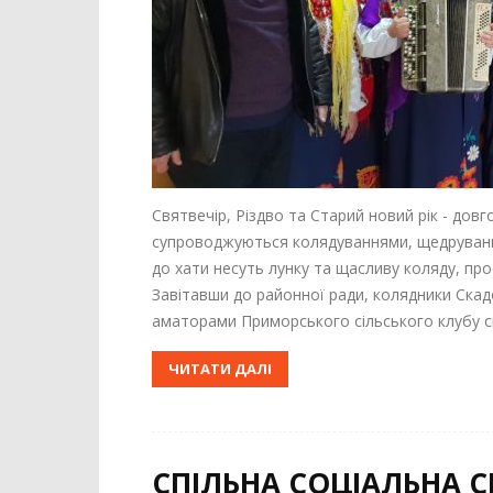
Святвечір, Різдво та Старий новий рік - довг
супроводжуються колядуваннями, щедруванням
до хати несуть лунку та щасливу коляду, пр
Завітавши до районної ради, колядники Скад
аматорами Приморського сільського клубу спів
ЧИТАТИ ДАЛІ
СПІЛЬНА СОЦІАЛЬНА СП