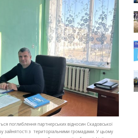
ься поглиблення партнерських відносин Скадовської
ру зайнятості з територіальними громадами. У цьому